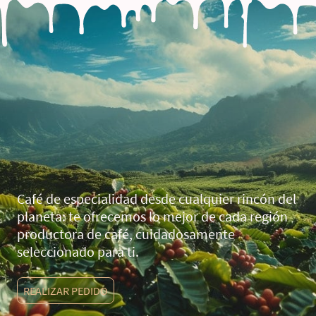
Café de especialidad desde cualquier rincón del
planeta: te ofrecemos lo mejor de cada región
productora de café, cuidadosamente
seleccionado para ti.
REALIZAR PEDIDO